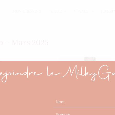
MON DRESSING
MODE
VOYAGE
LIFEST
o – Mars 2025
joindre le MilkyG