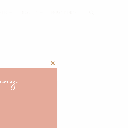
YLE
BEAUTÉ
ESPACE PRO
Close
ang
this
module