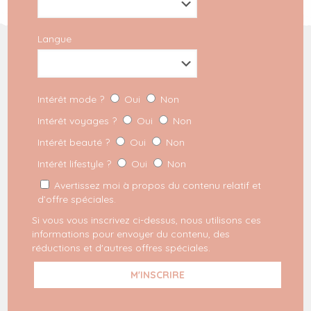
Langue
INSCRIPTION À LA NEWSLETTER
Intérêt mode ?
Oui
Non
REJOIGNEZ LE MILKYGANG
Intérêt voyages ?
Oui
Non
Intérêt beauté ?
Oui
Non
Dernières commandes
Intérêt lifestyle ?
Oui
Non
Mode
Voyage
Avertissez moi à propos du contenu relatif et
Lifestyle
d’offre spéciales.
Beauté
Si vous vous inscrivez ci-dessus, nous utilisons ces
Espace pro
informations pour envoyer du contenu, des
Mentions légales
réductions et d'autres offres spéciales.
Politique de confidentialité
Conditions générales
Disclaimer Affiliation