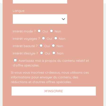
Langue
INSCRIPTION À LA NEWSLETTER
Intérêt mode ?
Oui
Non
REJOIGNEZ LE MILKYGANG
Intérêt voyages ?
Oui
Non
Intérêt beauté ?
Oui
Non
Dernières commandes
Mode
Intérêt lifestyle ?
Oui
Non
Voyage
Avertissez moi à propos du contenu relatif et
Lifestyle
d’offre spéciales.
Beauté
Espace pro
Si vous vous inscrivez ci-dessus, nous utilisons ces
Mentions légales
informations pour envoyer du contenu, des
Politique de confidentialité
réductions et d'autres offres spéciales.
Conditions générales
Disclaimer Affiliation
RECHERCHE