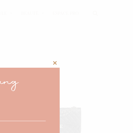
YLE
BEAUTÉ
ESPACE PRO
Close
ang
this
module