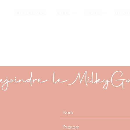
MON DRESSING
MODE
VOYAGE
LIFEST
joindre le MilkyG