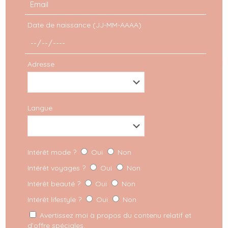
passer du temps avec votre famille cet été mais
cette
[…]
Date de naissance (JJ-MM-AAAA)
LIRE PLUS
Adresse
Langue
Intérêt mode ?
Oui
Non
Intérêt voyages ?
Oui
Non
Intérêt beauté ?
Oui
Non
Intérêt lifestyle ?
Oui
Non
Avertissez moi à propos du contenu relatif et
d’offre spéciales.