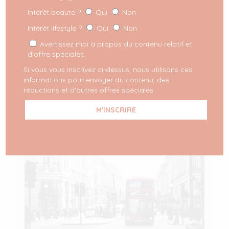
Intérêt beauté ?
Oui
Non
Je vous retrouve après mon voyage à Londres !
Entre balades, shopping, découvertes et
Intérêt lifestyle ?
Oui
Non
restaurants, découvrez le programme que j’avais
Avertissez moi à propos du contenu relatif et
concocté pour ce petit séjour !
[…]
d’offre spéciales.
Si vous vous inscrivez ci-dessus, nous utilisons ces
LIRE PLUS
informations pour envoyer du contenu, des
réductions et d'autres offres spéciales.