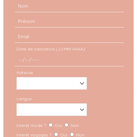
Date de naissance (JJ-MM-AAAA)
Adresse
Langue
Angleterre
Intérêt mode ?
Oui
Non
Voyage Londres : à la
découverte de la ville !
Intérêt voyages ?
Oui
Non